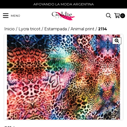
APOYANDO LA MODA ARGENTINA
MENÚ
0
Inicio
/
Lycra tricot
/
Estampada
/
Animal print
/
2114