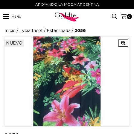
APOYANDO LA MODA ARGENTINA
MENÚ
0
Inicio
/
Lycra tricot
/
Estampada
/
2056
NUEVO