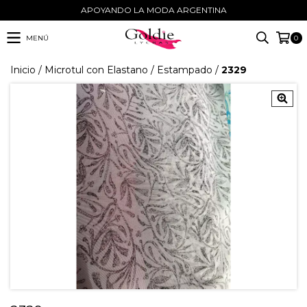
APOYANDO LA MODA ARGENTINA
MENÚ
0
Inicio
/
Microtul con Elastano
/
Estampado
/
2329