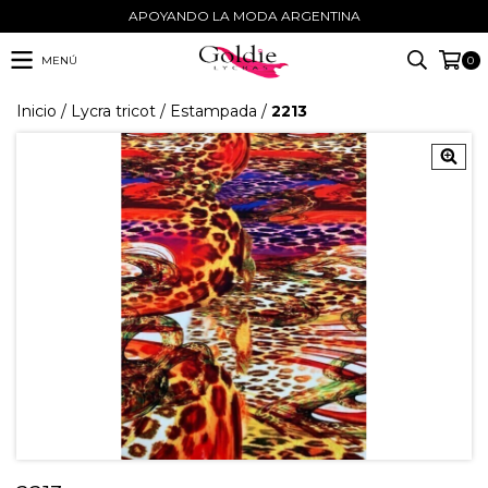
APOYANDO LA MODA ARGENTINA
MENÚ
0
Inicio
/
Lycra tricot
/
Estampada
/
2213